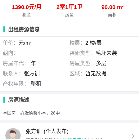
1390.0元/月
2
室
1
厅
1
卫
90.00 m
2
租金
房型
面积
出租房源信息
单价：
元/m
楼层：
2 楼/层
2
朝向：
装修类型：
毛坯未装
房屋年代：
年
房屋类型：
多层
联系人：
张方训
区域：
暂无数据
产权年限：
整租
房源描述
学区房，靠近德馨小学，28中
张方训
(个人发布)