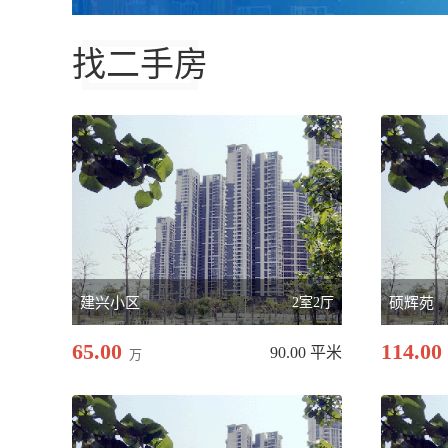
找二手房
建兴小区
2室2厅
硕辉苑
65.00
114.00
90.00 平米
万