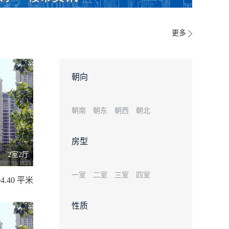
更多
朝向
朝南
朝东
朝西
朝北
房型
2室2厅
一室
二室
三室
四室
94.40 平米
性质