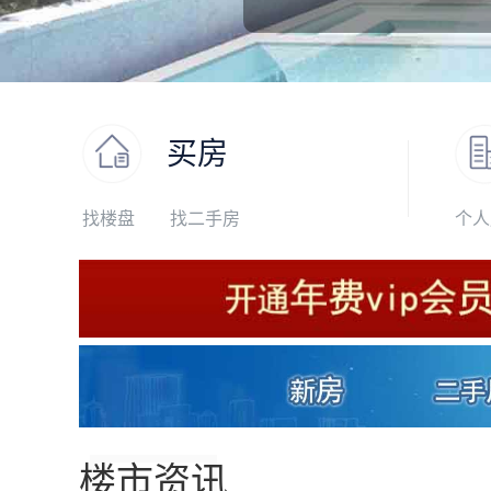
买房
找楼盘
找二手房
个人
楼市资讯