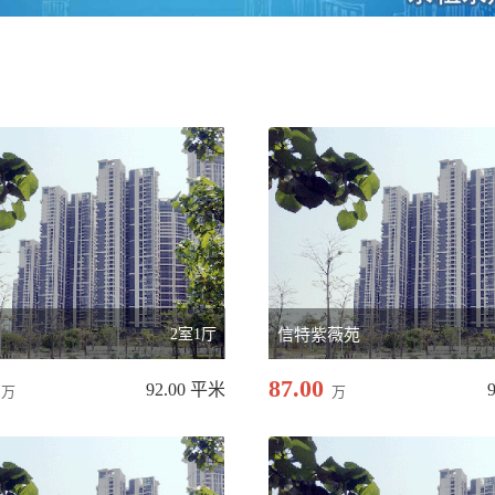
2室1厅
信特紫薇苑
87.00
92.00 平米
万
万