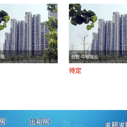
特城
创智·中粮锦云
待定