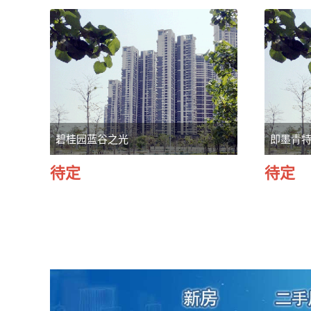
碧桂园蓝谷之光
即墨青
待定
待定