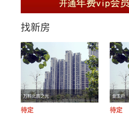
找新房
万科北宸之光
金玉府
待定
待定