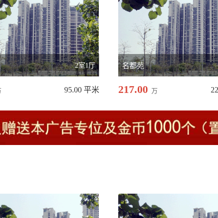
区
2室1厅
名都苑
217.00
95.00 平米
2
万
万