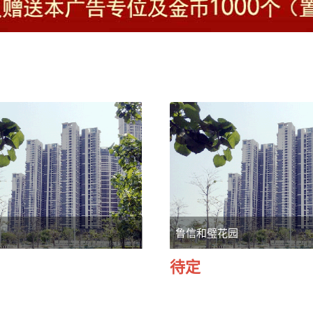
鲁信和璧花园
待定