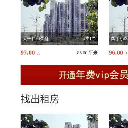
天一仁和豪庭
2室1厅
园丁小
97.00
96.00
85.00 平米
万
找出租房