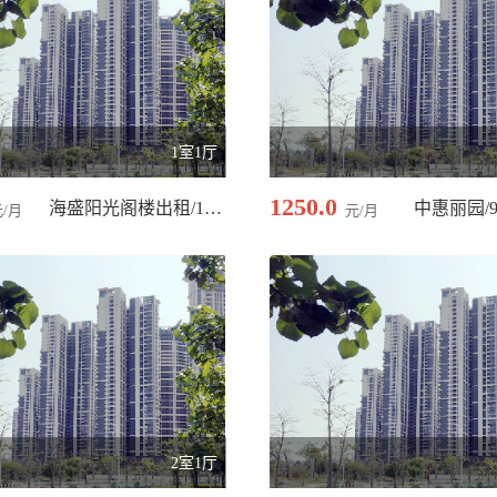
1室1厅
1250.0
海盛阳光阁楼出租/100.00 平米
中惠丽园/9
元/月
元/月
2室1厅