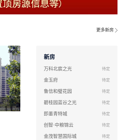
更多新房
新房
万科北宸之光
待定
金玉府
待定
鲁信和璧花园
待定
碧桂园蓝谷之光
待定
即墨青特城
待定
创智·中粮锦云
待定
金茂智慧国际城
待定