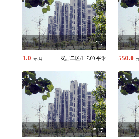
3室1厅
1.0
550.0
安居二区/117.00 平米
元/月
2室1厅